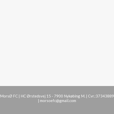
MorsØ FC | HC Ørstedsvej 15 - 7900 Nykøbing M. | Cvr.:37343889
|
morsoefc@gmail.com