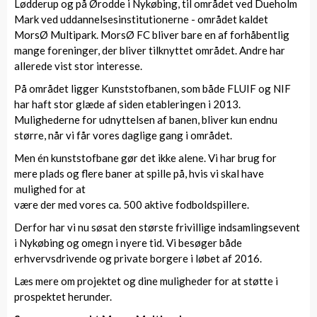
Lødderup og på Ørodde i Nykøbing, til området ved Dueholm
Mark ved uddannelsesinstitutionerne - området kaldet
MorsØ Multipark. MorsØ FC bliver bare en af forhåbentlig
mange foreninger, der bliver tilknyttet området. Andre har
allerede vist stor interesse.
På området ligger Kunststofbanen, som både FLUIF og NIF
har haft stor glæde af siden etableringen i 2013.
Mulighederne for udnyttelsen af banen, bliver kun endnu
større, når vi får vores daglige gang i området.
Men én kunststofbane gør det ikke alene. Vi har brug for
mere plads og flere baner at spille på, hvis vi skal have
mulighed for at
være der med vores ca. 500 aktive fodboldspillere.
Derfor har vi nu søsat den største frivillige indsamlingsevent
i Nykøbing og omegn i nyere tid. Vi besøger både
erhvervsdrivende og private borgere i løbet af 2016.
Læs mere om projektet og dine muligheder for at støtte i
prospektet herunder.