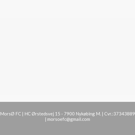
MorsØ FC | HC Ørstedsvej 15 - 7900 Nykøbing M. | Cvr.:37343889
|
morsoefc@gmail.com