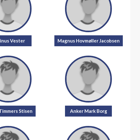
inus Vester
Magnus Hovmøller Jacobsen
Timmers Stisen
Anker Mark Borg