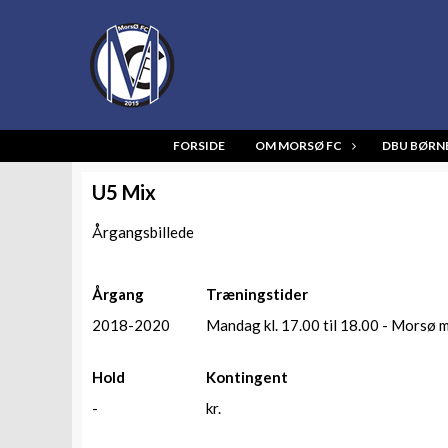
FORSIDE
OM MORSØ FC
DBU BØRN
U5 Mix
Årgangsbillede
Årgang
Træningstider
2018-2020
Mandag kl. 17.00 til 18.00 - Morsø m
Hold
Kontingent
-
kr.