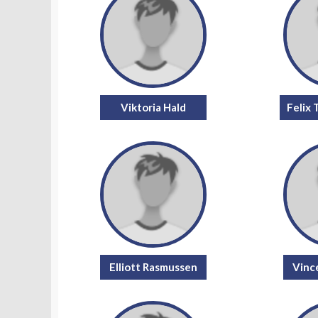
Viktoria Hald
Felix
Elliott Rasmussen
Vinc