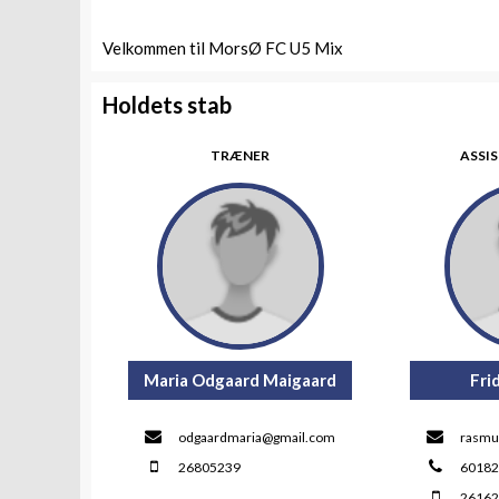
Velkommen til MorsØ FC U5 Mix
Holdets stab
TRÆNER
ASSI
Maria Odgaard Maigaard
Fri
odgaardmaria@gmail.com
rasmu
26805239
6018
2616