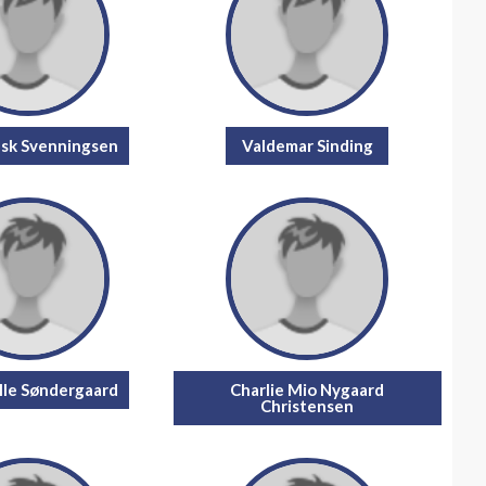
usk Svenningsen
Valdemar Sinding
alle Søndergaard
Charlie Mio Nygaard
Christensen