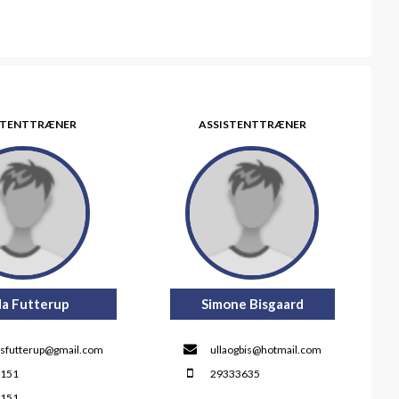
STENTTRÆNER
ASSISTENTTRÆNER
da Futterup
Simone Bisgaard
sfutterup@gmail.com
ullaogbis@hotmail.com
2151
29333635
2151